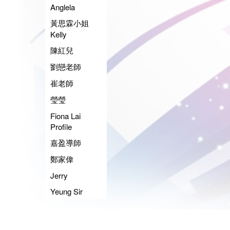
Anglela
黃思霖小姐
Kelly
陳紅兒
劉戀老師
崔老師
瑩瑩
Fiona Lai
Profile
嘉盈導師
鄭家偉
Jerry
Yeung Sir