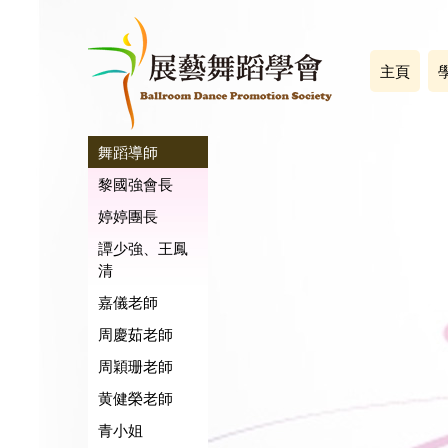
主頁
舞蹈導師
黎國強會長
婷婷團長
譚少強、王鳳
清
嘉儀老師
周慶茹老師
周穎珊老師
黄健榮老師
青小姐