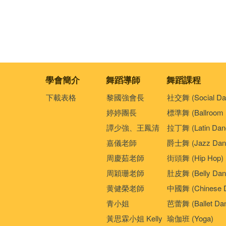
學會簡介
舞蹈導師
舞蹈課程
下載表格
黎國強會長
社交舞 (Social Da
婷婷團長
標準舞 (Ballroom 
譚少強、王鳳清
拉丁舞 (Latin Dan
嘉儀老師
爵士舞 (Jazz Dan
周慶茹老師
街頭舞 (Hip Hop)
周穎珊老師
肚皮舞 (Belly Dan
黄健榮老師
中國舞 (Chinese 
青小姐
芭蕾舞 (Ballet Da
黃思霖小姐 Kelly
瑜伽班 (Yoga)