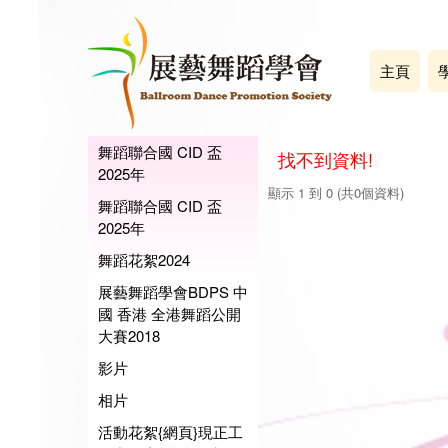
主頁
舞蹈聯合國 CID 盃
找不到資料!
2025年
顯示 1 到 0 (共0個資料)
舞蹈聯合國 CID 盃
2025年
舞蹈花絮2024
展藝舞蹈學會BDPS 中
國 香港 全港舞蹈公開
大賽2018
影片
相片
活動花絮{網頁}現正工