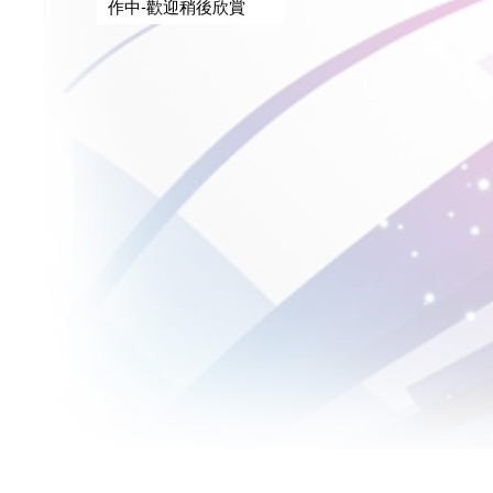
作中-歡迎稍後欣賞