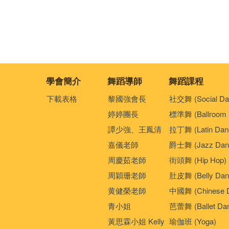
學會簡介
舞蹈導師
舞蹈課程
下載表格
黎國強會長
社交舞 (Social Da
婷婷團長
標準舞 (Ballroom 
譚少強、王鳳清
拉丁舞 (Latin Dan
嘉儀老師
爵士舞 (Jazz Dan
周慶茹老師
街頭舞 (Hip Hop)
周穎珊老師
肚皮舞 (Belly Dan
黄健榮老師
中國舞 (Chinese 
青小姐
芭蕾舞 (Ballet Da
黃思霖小姐 Kelly
瑜伽班 (Yoga)