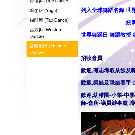
排排舞 (Line Dance)
列入全球舞蹈名錄
世
瑜伽班 (Yoga)
踢躂舞 (Tap Dance)
統籌業餘
西方舞 (Western
世界舞蹈日
舞蹈
教授
Dance)
音樂劇舞 (Musical
Dance)
招收會員
歡迎,有志考取業餘及
歡迎,業餘及職業賽手
歡迎,幼稚園-小學-中學
師
-會所-議員辦事處 