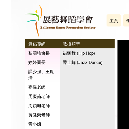
主頁
舞蹈導師
教授類型
黎國強會長
街頭舞 (Hip Hop)
婷婷團長
爵士舞 (Jazz Dance)
譚少強、王鳳
清
嘉儀老師
周慶茹老師
周穎珊老師
黄健榮老師
青小姐