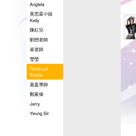
Anglela
黃思霖小姐
Kelly
陳紅兒
劉戀老師
崔老師
瑩瑩
Fiona Lai
Profile
嘉盈導師
鄭家偉
Jerry
Yeung Sir