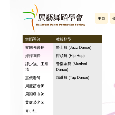
主頁
舞蹈導師
教授類型
黎國強會長
爵士舞 (Jazz Dance)
婷婷團長
街頭舞 (Hip Hop)
譚少強、王鳳
音樂劇舞 (Musical
清
Dance)
踢躂舞 (Tap Dance)
嘉儀老師
周慶茹老師
周穎珊老師
黄健榮老師
青小姐