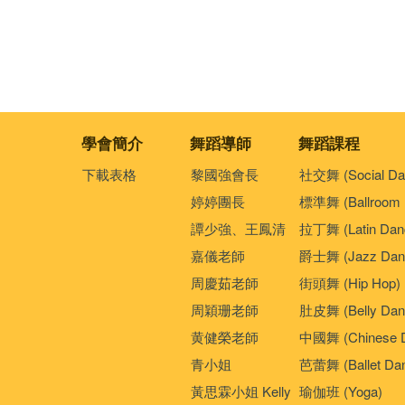
學會簡介
舞蹈導師
舞蹈課程
下載表格
黎國強會長
社交舞 (Social Da
婷婷團長
標準舞 (Ballroom 
譚少強、王鳳清
拉丁舞 (Latin Dan
嘉儀老師
爵士舞 (Jazz Dan
周慶茹老師
街頭舞 (Hip Hop)
周穎珊老師
肚皮舞 (Belly Dan
黄健榮老師
中國舞 (Chinese 
青小姐
芭蕾舞 (Ballet Da
黃思霖小姐 Kelly
瑜伽班 (Yoga)