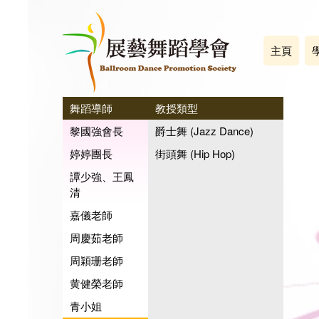
主頁
舞蹈導師
教授類型
黎國強會長
爵士舞 (Jazz Dance)
婷婷團長
街頭舞 (Hip Hop)
譚少強、王鳳
清
嘉儀老師
周慶茹老師
周穎珊老師
黄健榮老師
青小姐