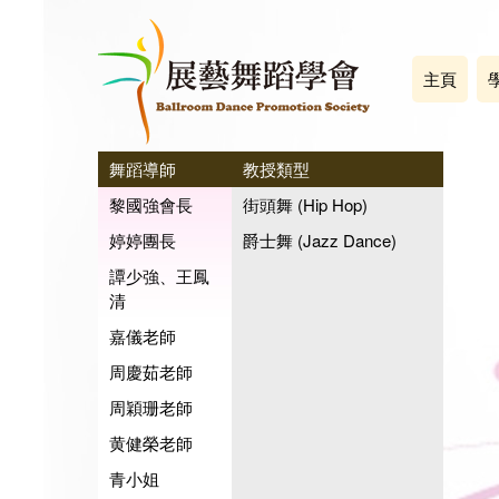
主頁
舞蹈導師
教授類型
黎國強會長
街頭舞 (Hip Hop)
婷婷團長
爵士舞 (Jazz Dance)
譚少強、王鳳
清
嘉儀老師
周慶茹老師
周穎珊老師
黄健榮老師
青小姐