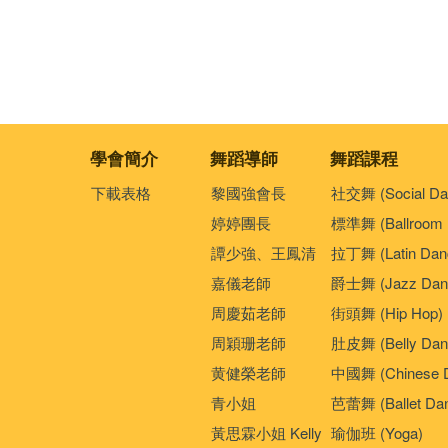
學會簡介
舞蹈導師
舞蹈課程
下載表格
黎國強會長
社交舞 (Social Da
婷婷團長
標準舞 (Ballroom 
譚少強、王鳳清
拉丁舞 (Latin Dan
嘉儀老師
爵士舞 (Jazz Dan
周慶茹老師
街頭舞 (Hip Hop)
周穎珊老師
肚皮舞 (Belly Dan
黄健榮老師
中國舞 (Chinese 
青小姐
芭蕾舞 (Ballet Da
黃思霖小姐 Kelly
瑜伽班 (Yoga)