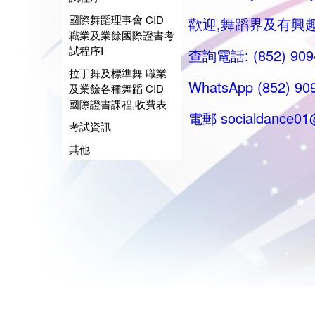
國際舞蹈理事會 CID
歡迎,舞蹈界及有興
職業及業餘國際證書考
試程序I
查詢電話: (852) 90
拉丁舞及標準舞 職業
WhatsApp (852) 909
及業餘各種舞蹈 CID
國際證書課程,收費表
電郵
socialdance0
考試資訊
其他