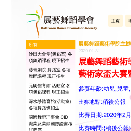
主頁
展藝舞蹈藝術學院主辦 
所有
2020-01-31
沙田大會堂{舞蹈室} 各
展藝舞蹈藝術學
項舞蹈課程 現正招生
葵青劇院 舞蹈室 各項
藝術家盃大賽
舞蹈課程 現正招生
元朗體育館 活動室 各
參賽年齡:幼兒,兒童
項舞蹈課程 現正招生
地點:稍後公報
比賽
深水埗體育館(活動室)
各項舞蹈班招生
比賽日期:2020年2月
國際舞蹈理事會 CID
職業及業餘國際證書考
比賽時間:
{
稍後公報}
試程序