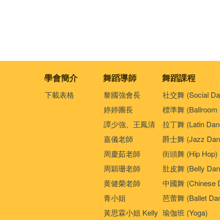
學會簡介
舞蹈導師
舞蹈課程
下載表格
黎國強會長
社交舞 (Social Da
婷婷團長
標準舞 (Ballroom 
譚少強、王鳳清
拉丁舞 (Latin Dan
嘉儀老師
爵士舞 (Jazz Dan
周慶茹老師
街頭舞 (Hip Hop)
周穎珊老師
肚皮舞 (Belly Dan
黄健榮老師
中國舞 (Chinese 
青小姐
芭蕾舞 (Ballet Da
黃思霖小姐 Kelly
瑜伽班 (Yoga)