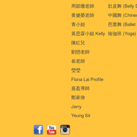
周穎珊老師
肚皮舞 (Belly 
黄健榮老師
中國舞 (Chines
青小姐
芭蕾舞 (Ballet 
黃思霖小姐 Kelly
瑜伽班 (Yoga)
陳紅兒
劉戀老師
崔老師
瑩瑩
Fiona Lai Profile
嘉盈導師
鄭家偉
Jerry
Yeung Sir