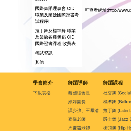
日期:2
國際舞蹈理事會 CID
可查看網址:
http://www.
職業及業餘國際證書考
試程序I
拉丁舞及標準舞 職業
及業餘各種舞蹈 CID
國際證書課程,收費表
考試資訊
其他
學會簡介
舞蹈導師
舞蹈課程
下載表格
黎國強會長
社交舞 (Social
婷婷團長
標準舞 (Ballro
譚少強、王鳳清
拉丁舞 (Latin 
嘉儀老師
爵士舞 (Jazz D
周慶茹老師
街頭舞 (Hip Ho