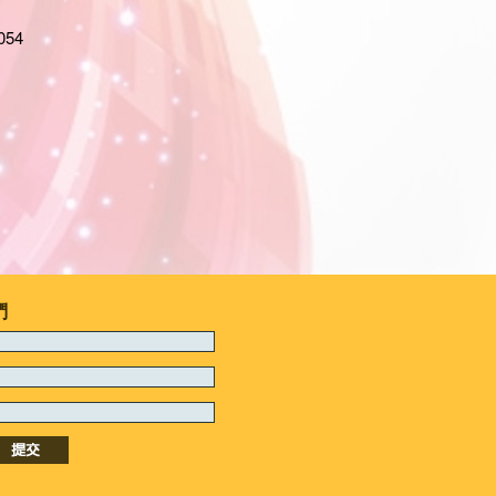
054
們