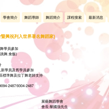
學會簡介
舞蹈導師
舞蹈簡介
課程搜索
最新消息
暨興祝列入世界著名舞蹈家}
丁舞學員參加
跳舞,食飯)
分
班,新學員及舊學員參加
各區標準舞及拉丁舞老師支持
2487/9304-2487
舞蹈學會
:黎國強先生