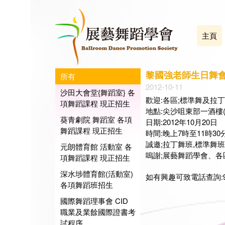
主頁
黎國強老師生日舞會
所有
2012-10-11
沙田大會堂{舞蹈室} 各
歡迎:各區;標準舞及拉
項舞蹈課程 現正招生
地點:尖沙咀東部一酒樓(
葵青劇院 舞蹈室 各項
日期:2012年10月20日
舞蹈課程 現正招生
時間:晚上7時至11時30
誠邀;拉丁舞班,標準舞
元朗體育館 活動室 各
嗚謝;展藝舞蹈學會、
項舞蹈課程 現正招生
深水埗體育館(活動室)
如有興趣可致電話查詢:9094-
各項舞蹈班招生
國際舞蹈理事會 CID
展藝
職業及業餘國際證書考
會長
試程序