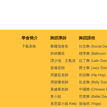
學會簡介
舞蹈導師
舞蹈課程
下載表格
黎國強會長
社交舞 (Social Da
婷婷團長
標準舞 (Ballroom 
譚少強、王鳳清
拉丁舞 (Latin Dan
嘉儀老師
爵士舞 (Jazz Dan
周慶茹老師
街頭舞 (Hip Hop)
周穎珊老師
肚皮舞 (Belly Dan
黄健榮老師
中國舞 (Chinese 
青小姐
芭蕾舞 (Ballet Da
黃思霖小姐 Kelly
瑜伽班 (Yoga)