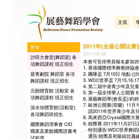
主頁
2011年(全港公開比賽
所有
2011-06-05
沙田大會堂{舞蹈室} 各
本會可安排學員報名參加201
項舞蹈課程 現正招生
1. 香港國際標準舞教師協會 
葵青劇院 舞蹈室 各項
2. 團隊盃 7月10日 地點:(沙
3. WDC世界盃 7月15,1
舞蹈課程 現正招生
4. 第二屆中港青少年及兒童公
元朗體育館 活動室 各
5. 第一屆全球華人公開賽 8月
項舞蹈課程 現正招生
6. 展藝舞蹈學{會長盃}/鈞婷
7. 歐洲公開賽(荷蘭) 11月10
深水埗體育館(活動室)
請2011年世畀青少年及
各項舞蹈班招生
8. 馬來西亞Crystal國際
9. 校際賽 2011年11月27日
國際舞蹈理事會 CID
特別通告:WDC世界舞蹈
職業及業餘國際證書考
通告;校際及初級組比賽線<由
試程序