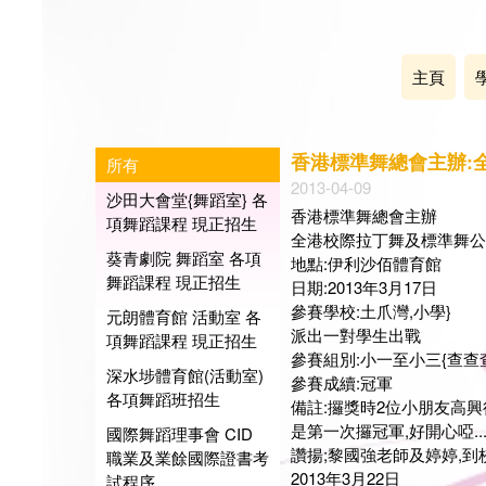
主頁
香港標準舞總會主辦:
所有
2013-04-09
沙田大會堂{舞蹈室} 各
香港標準舞總會主辦
項舞蹈課程 現正招生
全港校際拉丁舞及標準舞公
葵青劇院 舞蹈室 各項
地點:伊利沙佰體育館
舞蹈課程 現正招生
日期:2013年3月17日
參賽學校:土爪灣,小學}
元朗體育館 活動室 各
派出一對學生出戰
項舞蹈課程 現正招生
參賽組別:小一至小三{查查
深水埗體育館(活動室)
參賽成續:冠軍
各項舞蹈班招生
備註:攞獎時2位小朋友高興
是第一次攞冠軍,好開心啞...
國際舞蹈理事會 CID
讚揚;黎國強老師及婷婷,到校
職業及業餘國際證書考
2013年3月22日
試程序