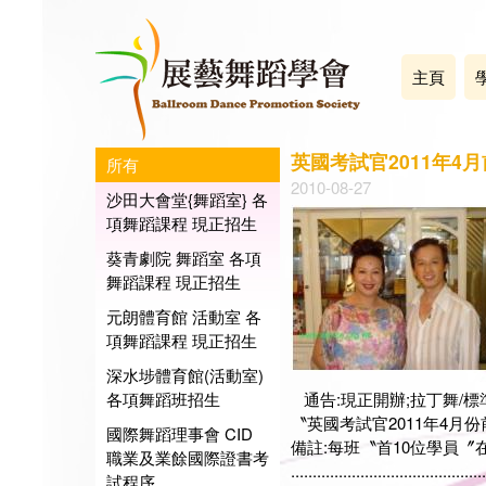
主頁
英國考試官2011年4
所有
2010-08-27
沙田大會堂{舞蹈室} 各
項舞蹈課程 現正招生
葵青劇院 舞蹈室 各項
舞蹈課程 現正招生
元朗體育館 活動室 各
項舞蹈課程 現正招生
深水埗體育館(活動室)
各項舞蹈班招生
通告:現正開辦;拉丁舞/標
〝英國考試官2011年4
國際舞蹈理事會 CID
備註:每班〝首10位學員〞在
職業及業餘國際證書考
.............................................
試程序