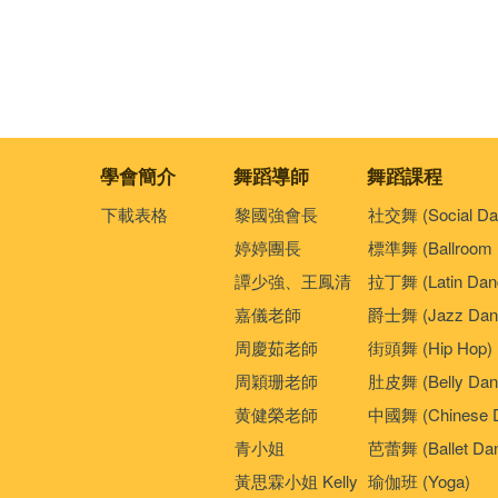
學會簡介
舞蹈導師
舞蹈課程
下載表格
黎國強會長
社交舞 (Social Da
婷婷團長
標準舞 (Ballroom 
譚少強、王鳳清
拉丁舞 (Latin Dan
嘉儀老師
爵士舞 (Jazz Dan
周慶茹老師
街頭舞 (Hip Hop)
周穎珊老師
肚皮舞 (Belly Dan
黄健榮老師
中國舞 (Chinese 
青小姐
芭蕾舞 (Ballet Da
黃思霖小姐 Kelly
瑜伽班 (Yoga)