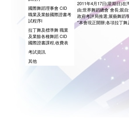
2011年4月17日(星期日
國際舞蹈理事會 CID
由;世界舞蹈總會`會長;親
職業及業餘國際證書考
政府考評局推選;展藝舞蹈學
試程序I
*本會現正開辦;各項拉丁舞
拉丁舞及標準舞 職業
及業餘各種舞蹈 CID
國際證書課程,收費表
考試資訊
其他