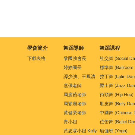
學會簡介
舞蹈導師
舞蹈課程
下載表格
黎國強會長
社交舞 (Social Da
婷婷團長
標準舞 (Ballroom 
譚少強、王鳳清
拉丁舞 (Latin Dan
嘉儀老師
爵士舞 (Jazz Dan
周慶茹老師
街頭舞 (Hip Hop)
周穎珊老師
肚皮舞 (Belly Dan
黄健榮老師
中國舞 (Chinese 
青小姐
芭蕾舞 (Ballet Da
黃思霖小姐 Kelly
瑜伽班 (Yoga)