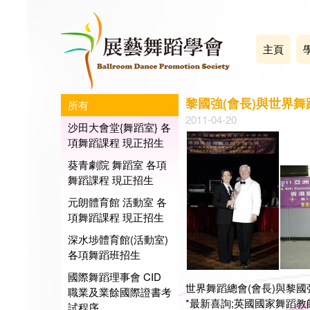
主頁
黎國強(會長)與世界舞
所有
2011-04-20
沙田大會堂{舞蹈室} 各
項舞蹈課程 現正招生
葵青劇院 舞蹈室 各項
舞蹈課程 現正招生
元朗體育館 活動室 各
項舞蹈課程 現正招生
深水埗體育館(活動室)
各項舞蹈班招生
國際舞蹈理事會 CID
世界舞蹈總會(會長)與黎國
職業及業餘國際證書考
*最新喜詢;英國國家舞蹈教師協
試程序