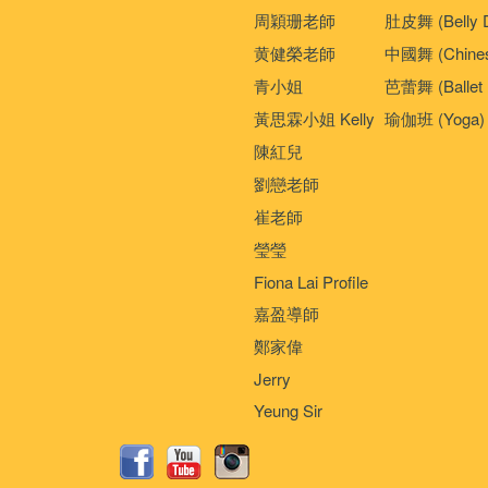
周穎珊老師
肚皮舞 (Belly 
黄健榮老師
中國舞 (Chines
青小姐
芭蕾舞 (Ballet 
黃思霖小姐 Kelly
瑜伽班 (Yoga)
陳紅兒
劉戀老師
崔老師
瑩瑩
Fiona Lai Profile
嘉盈導師
鄭家偉
Jerry
Yeung Sir