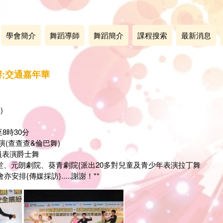
學會簡介
舞蹈導師
舞蹈簡介
課程搜索
最新消息
;交通嘉年華
)
8時30分
演(查查查&倫巴舞)
員表演爵士舞
、元朗劇院、葵青劇院{派出20多對兒童及青少年表演拉丁舞
安排{傳媒採訪}.....謝謝！**