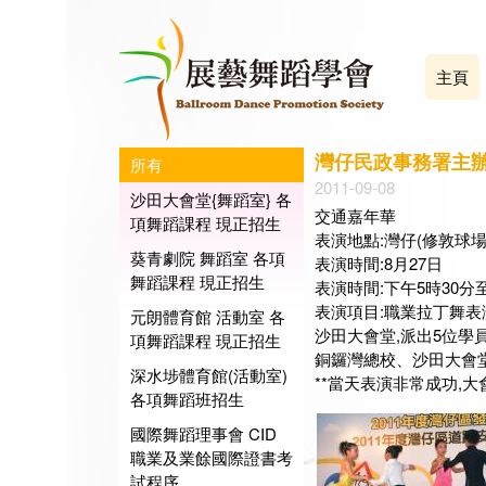
主頁
灣仔民政事務署主辦
所有
2011-09-08
沙田大會堂{舞蹈室} 各
交通嘉年華
項舞蹈課程 現正招生
表演地點:灣仔(修敦球場
葵青劇院 舞蹈室 各項
表演時間:8月27日
舞蹈課程 現正招生
表演時間:下午5時30分至
表演項目:職業拉丁舞表
元朗體育館 活動室 各
沙田大會堂,派出5位學
項舞蹈課程 現正招生
銅鑼灣總校、沙田大會堂
深水埗體育館(活動室)
**當天表演非常成功,大會亦
各項舞蹈班招生
國際舞蹈理事會 CID
職業及業餘國際證書考
試程序