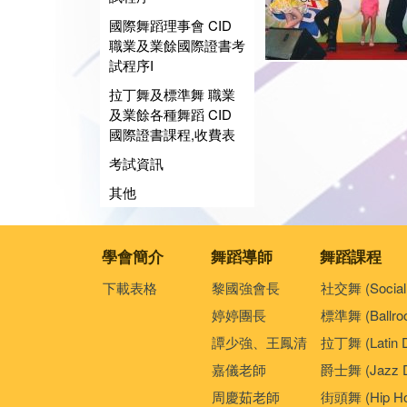
國際舞蹈理事會 CID
職業及業餘國際證書考
試程序I
拉丁舞及標準舞 職業
及業餘各種舞蹈 CID
國際證書課程,收費表
考試資訊
其他
學會簡介
舞蹈導師
舞蹈課程
下載表格
黎國強會長
社交舞 (Social
婷婷團長
標準舞 (Ballro
譚少強、王鳳清
拉丁舞 (Latin 
嘉儀老師
爵士舞 (Jazz D
周慶茹老師
街頭舞 (Hip Ho