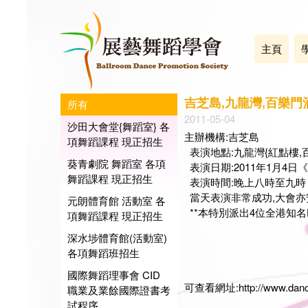
主頁
吉芝島,九龍灣,百樂門酒
所有
2011-05-04
沙田大會堂{舞蹈室} 各
主辦機構:吉芝島
項舞蹈課程 現正招生
表演地點:九龍灣{紅點樓,
葵青劇院 舞蹈室 各項
表演日期:2011年1月4
舞蹈課程 現正招生
表演時間:晚上八時至九時
當天表演非常成功,大會亦安排
元朗體育館 活動室 各
**本特別派出4位全港知名H
項舞蹈課程 現正招生
深水埗體育館(活動室)
展藝
各項舞蹈班招生
會長:
日期:2
國際舞蹈理事會 CID
可查看網址:
http://www.dan
職業及業餘國際證書考
試程序