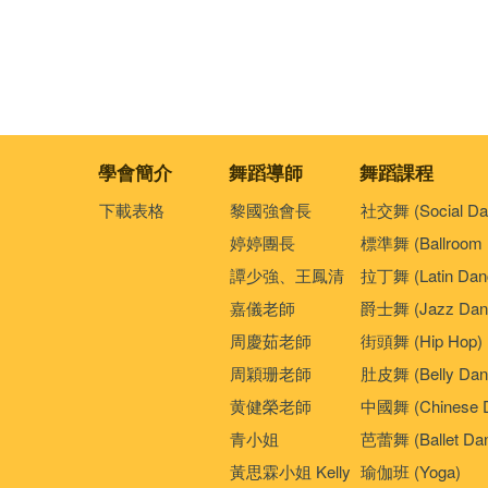
學會簡介
舞蹈導師
舞蹈課程
下載表格
黎國強會長
社交舞 (Social Da
婷婷團長
標準舞 (Ballroom 
譚少強、王鳳清
拉丁舞 (Latin Dan
嘉儀老師
爵士舞 (Jazz Dan
周慶茹老師
街頭舞 (Hip Hop)
周穎珊老師
肚皮舞 (Belly Dan
黄健榮老師
中國舞 (Chinese 
青小姐
芭蕾舞 (Ballet Da
黃思霖小姐 Kelly
瑜伽班 (Yoga)