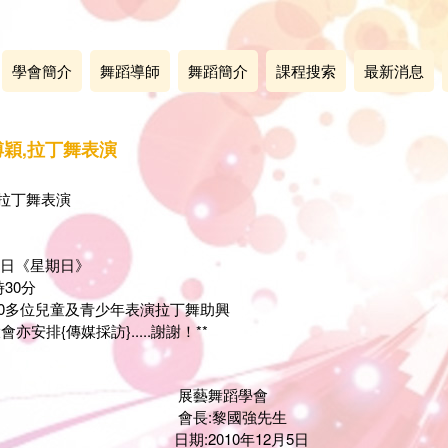
學會簡介
舞蹈導師
舞蹈簡介
課程搜索
最新消息
穎,拉丁舞表演
拉丁舞表演
月5日《星期日》
30分
0多位兒童及青少年表演拉丁舞助興
亦安排{傳媒採訪}.....謝謝！**
舞蹈學會
:黎國強先生
010年12月5日