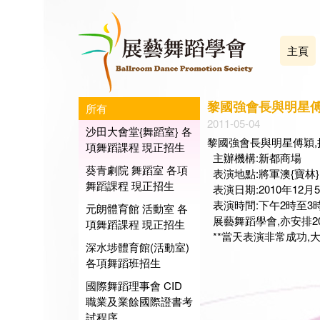
主頁
黎國強會長與明星傅
所有
2011-05-04
沙田大會堂{舞蹈室} 各
黎國強會長與明星傅穎,
項舞蹈課程 現正招生
主辦機構:新都商場
葵青劇院 舞蹈室 各項
表演地點:將軍澳{寶林}
舞蹈課程 現正招生
表演日期:2010年12
表演時間:下午2時至3時
元朗體育館 活動室 各
展藝舞蹈學會,亦安排2
項舞蹈課程 現正招生
**當天表演非常成功,大會
深水埗體育館(活動室)
各項舞蹈班招生
展藝
國際舞蹈理事會 CID
會長
職業及業餘國際證書考
日期:2
試程序