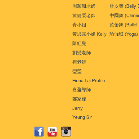
周穎珊老師
肚皮舞 (Belly 
黄健榮老師
中國舞 (Chines
青小姐
芭蕾舞 (Ballet 
黃思霖小姐 Kelly
瑜伽班 (Yoga)
陳紅兒
劉戀老師
崔老師
瑩瑩
Fiona Lai Profile
嘉盈導師
鄭家偉
Jerry
Yeung Sir