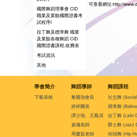
可查看網址:
http://www.
國際舞蹈理事會 CID
職業及業餘國際證書考
試程序I
拉丁舞及標準舞 職業
及業餘各種舞蹈 CID
國際證書課程,收費表
考試資訊
其他
學會簡介
舞蹈導師
舞蹈課程
下載表格
黎國強會長
社交舞 (Social
婷婷團長
標準舞 (Ballro
譚少強、王鳳清
拉丁舞 (Latin 
嘉儀老師
爵士舞 (Jazz D
周慶茹老師
街頭舞 (Hip Ho