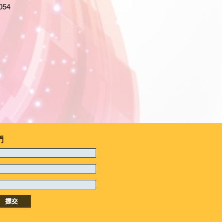
054
們