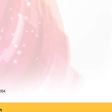
054
們