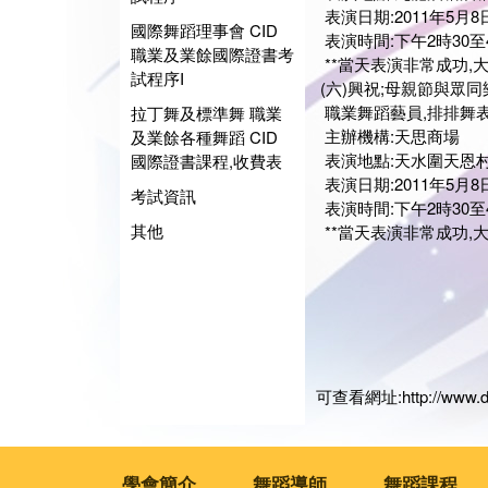
表演日期:2011年5月
國際舞蹈理事會 CID
表演時間:下午2時30至
職業及業餘國際證書考
**當天表演非常成功,大會
試程序I
(六)興祝;母親節與眾同
職業舞蹈藝員,排排舞表
拉丁舞及標準舞 職業
主辦機構:天思商場
及業餘各種舞蹈 CID
表演地點:天水圍天恩
國際證書課程,收費表
表演日期:2011年5月
考試資訊
表演時間:下午2時30至
其他
**當天表演非常成功,大會
展藝
會長
日期:2
可查看網址:
http://www.
學會簡介
舞蹈導師
舞蹈課程