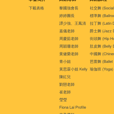
下載表格
黎國強會長
社交舞 (Social
婷婷團長
標準舞 (Ballro
譚少強、王鳳清
拉丁舞 (Latin 
嘉儀老師
爵士舞 (Jazz D
周慶茹老師
街頭舞 (Hip Ho
周穎珊老師
肚皮舞 (Belly 
黄健榮老師
中國舞 (Chines
青小姐
芭蕾舞 (Ballet 
黃思霖小姐 Kelly
瑜伽班 (Yoga)
陳紅兒
劉戀老師
崔老師
瑩瑩
Fiona Lai Profile