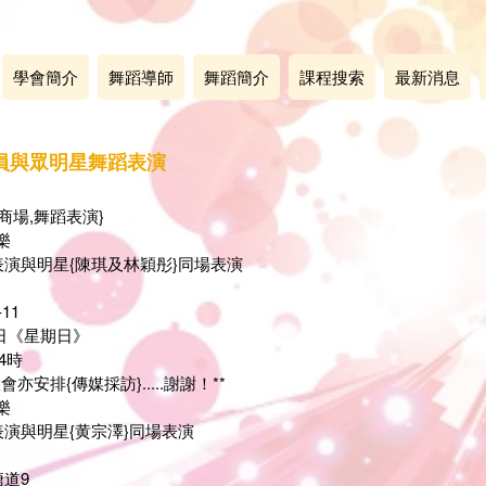
學會簡介
舞蹈導師
舞蹈簡介
課程搜索
最新消息
員與眾明星舞蹈表演
商場,舞蹈表演}
樂
演與明星{陳琪及林穎彤}同場表演
11
8日《星期日》
4時
亦安排{傳媒採訪}.....謝謝！**
樂
演與明星{黄宗澤}同場表演
道9