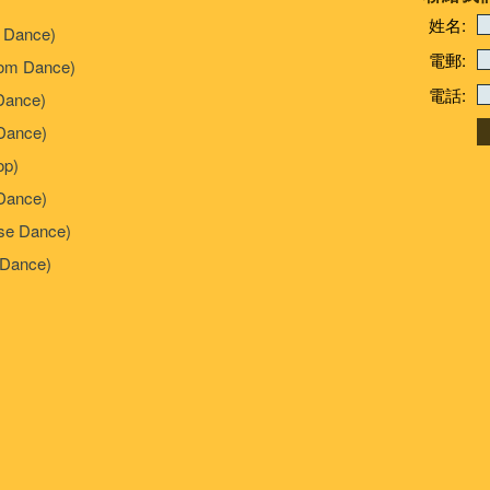
姓名:
 Dance)
電郵:
om Dance)
電話:
Dance)
ance)
p)
Dance)
e Dance)
Dance)