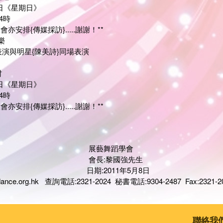
8日《星期日》
4時
亦安排{傳媒採訪}.....謝謝！**
樂
演與明星{陳美詩}同場表演
村
8日《星期日》
4時
亦安排{傳媒採訪}.....謝謝！**
舞蹈學會
:黎國強先生
011年5月8日
dance.org.hk
查詢電話:2321-2024 秘書電話:9304-2487 Fax:2321-2
聯絡我