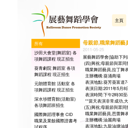
主頁
母親節,職業舞蹈藝
所有
2011-05-25
沙田大會堂{舞蹈室} 各
展藝舞蹈學會{協助下列
項舞蹈課程 現正招生
(四)興祝;母親節與眾同
葵青劇院 舞蹈室 各項
職業舞蹈藝員,拉丁舞表
舞蹈課程 現正招生
主辦機構:葵涌商場
表演地點:葵芳葵富道7-
元朗體育館 活動室 各
表演日期:2011年5月
項舞蹈課程 現正招生
表演時間:下午2時30至
深水埗體育館(活動室)
**當天表演非常成功,大會
各項舞蹈班招生
(五)興祝;母親節與眾同
職業舞蹈藝員,芭蕾舞表
國際舞蹈理事會 CID
主辦機構:油麗商場
職業及業餘國際證書考
表演地點:九龍油塘油塘
試程序