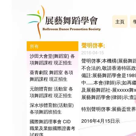
主頁
聲明啓事;
所有
2016-04-15
沙田大會堂{舞蹈室} 各
聲明啓事;本機構(展藝舞
項舞蹈課程 現正招生
不合法的,敬請香港特區
葵青劇院 舞蹈室 各項
備註:展藝舞蹈學會是19
舞蹈課程 現正招生
中......本會(律師)示;
元朗體育館 活動室 各
及展藝舞蹈社-展xxxxx舞
項舞蹈課程 現正招生
展藝舞蹈學會(律師)示;查訊電話
深水埗體育館(活動室)
特別聲明啓事:展藝盃世界藝
各項舞蹈班招生
2016年4月15日示
國際舞蹈理事會 CID
職業及業餘國際證書考
試程序