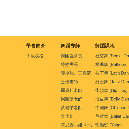
學會簡介
舞蹈導師
舞蹈課程
下載表格
黎國強會長
社交舞 (Social Da
婷婷團長
標準舞 (Ballroom 
譚少強、王鳳清
拉丁舞 (Latin Dan
嘉儀老師
爵士舞 (Jazz Dan
周慶茹老師
街頭舞 (Hip Hop)
周穎珊老師
肚皮舞 (Belly Dan
黄健榮老師
中國舞 (Chinese 
青小姐
芭蕾舞 (Ballet Da
黃思霖小姐 Kelly
瑜伽班 (Yoga)