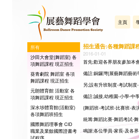
主頁
招生通告:各種舞蹈課
所有
2016-01-01
沙田大會堂{舞蹈室} 各
首先;歡迎各界朋友參加本會
項舞蹈課程 現正招生
備註:銅鑼灣{展藝舞蹈藝術學
葵青劇院 舞蹈室 各項
舞蹈課程 現正招生
另;設有升班制度-考試制度
元朗體育館 活動室 各
備註:誠接,幼稚園-小學-中
項舞蹈課程 現正招生
深水埗體育館(活動室)
{舞蹈班-考試班-比賽班-表演班-
各項舞蹈班招生
統籌:舞蹈比賽-舞蹈考試-舞蹈表演
國際舞蹈理事會 CID
鳴謝;各位學員-家長-及各界-
職業及業餘國際證書考
試程序