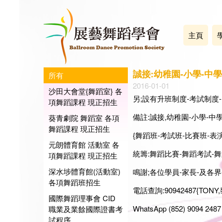
主頁
誠接:幼稚園-小學-中
所有
2016-01-01
沙田大會堂{舞蹈室} 各
另;設有升班制度-考試制度
項舞蹈課程 現正招生
備註:誠接,幼稚園-小學-中
葵青劇院 舞蹈室 各項
舞蹈課程 現正招生
{舞蹈班-考試班-比賽班-表演班-
元朗體育館 活動室 各
統籌:舞蹈比賽-舞蹈考試-舞蹈表演
項舞蹈課程 現正招生
深水埗體育館(活動室)
鳴謝;各位學員-家長-及各界-
各項舞蹈班招生
電話查詢:90942487{TONY,
國際舞蹈理事會 CID
WhatsApp (852) 9094 2487 
職業及業餘國際證書考
試程序