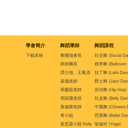
學會簡介
舞蹈導師
舞蹈課程
下載表格
黎國強會長
社交舞 (Social Da
婷婷團長
標準舞 (Ballroom 
譚少強、王鳳清
拉丁舞 (Latin Dan
嘉儀老師
爵士舞 (Jazz Dan
周慶茹老師
街頭舞 (Hip Hop)
周穎珊老師
肚皮舞 (Belly Dan
黄健榮老師
中國舞 (Chinese 
青小姐
芭蕾舞 (Ballet Da
黃思霖小姐 Kelly
瑜伽班 (Yoga)