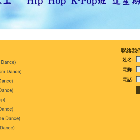
聯絡我
姓名:
 Dance)
電郵:
om Dance)
電話:
Dance)
ance)
p)
Dance)
e Dance)
Dance)