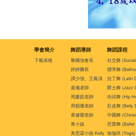
學會簡介
舞蹈導師
舞蹈課程
下載表格
黎國強會長
社交舞 (Social
婷婷團長
標準舞 (Ballro
譚少強、王鳳清
拉丁舞 (Latin 
嘉儀老師
爵士舞 (Jazz D
周慶茹老師
街頭舞 (Hip Ho
周穎珊老師
肚皮舞 (Belly 
黄健榮老師
中國舞 (Chines
青小姐
芭蕾舞 (Ballet 
黃思霖小姐 Kelly
瑜伽班 (Yoga)