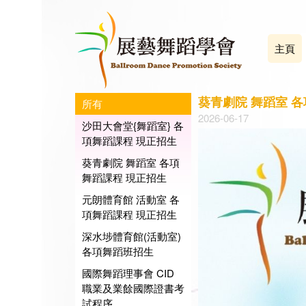
主頁
葵青劇院 舞蹈室 
所有
2026-06-17
沙田大會堂{舞蹈室} 各
項舞蹈課程 現正招生
葵青劇院 舞蹈室 各項
舞蹈課程 現正招生
元朗體育館 活動室 各
項舞蹈課程 現正招生
深水埗體育館(活動室)
各項舞蹈班招生
國際舞蹈理事會 CID
職業及業餘國際證書考
試程序