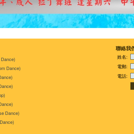
聯絡我
姓名:
 Dance)
電郵:
om Dance)
電話:
Dance)
ance)
p)
Dance)
e Dance)
Dance)