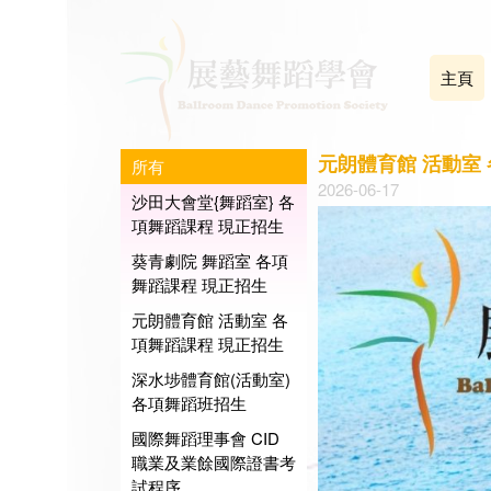
主頁
元朗體育館 活動室
所有
2026-06-17
沙田大會堂{舞蹈室} 各
項舞蹈課程 現正招生
葵青劇院 舞蹈室 各項
舞蹈課程 現正招生
元朗體育館 活動室 各
項舞蹈課程 現正招生
深水埗體育館(活動室)
各項舞蹈班招生
國際舞蹈理事會 CID
職業及業餘國際證書考
試程序