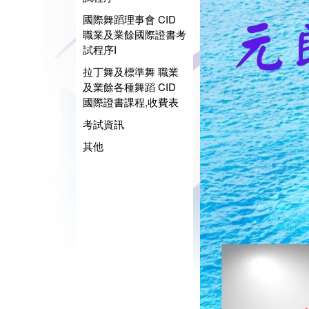
國際舞蹈理事會 CID
職業及業餘國際證書考
試程序I
拉丁舞及標準舞 職業
及業餘各種舞蹈 CID
國際證書課程,收費表
考試資訊
其他