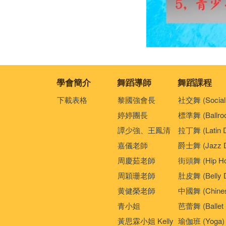
學會簡介
舞蹈導師
舞蹈課程
下載表格
黎國強會長
社交舞 (Social
婷婷團長
標準舞 (Ballro
譚少強、王鳳清
拉丁舞 (Latin 
嘉儀老師
爵士舞 (Jazz D
周慶茹老師
街頭舞 (Hip Ho
周穎珊老師
肚皮舞 (Belly 
黄健榮老師
中國舞 (Chines
青小姐
芭蕾舞 (Ballet 
黃思霖小姐 Kelly
瑜伽班 (Yoga)