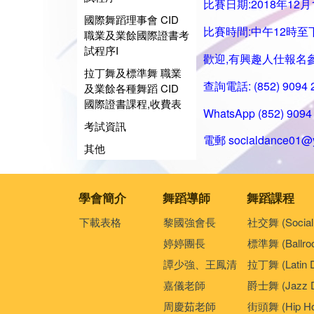
比賽日期:2018年12月
國際舞蹈理事會 CID
比賽時間:中午12時至
職業及業餘國際證書考
試程序I
歡迎,有興趣人仕報名
拉丁舞及標準舞 職業
查詢電話: (852) 9094
及業餘各種舞蹈 CID
國際證書課程,收費表
WhatsApp (852) 9094 
考試資訊
電郵
socialdance01@
其他
學會簡介
舞蹈導師
舞蹈課程
下載表格
黎國強會長
社交舞 (Social
婷婷團長
標準舞 (Ballro
譚少強、王鳳清
拉丁舞 (Latin 
嘉儀老師
爵士舞 (Jazz D
周慶茹老師
街頭舞 (Hip Ho