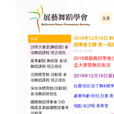
主頁
2018年12月1
所有
蹈學會主辦 第一屆星藝盃
沙田大會堂{舞蹈室} 各
2018-10-28
項舞蹈課程 現正招生
2018展藝舞蹈學
葵青劇院 舞蹈室 各項
盃大賽暨舞蹈表演
舞蹈課程 現正招生
元朗體育館 活動室 各
2018年12月16日
項舞蹈課程 現正招生
比賽項目:拉丁舞&標準舞及
深水埗體育館(活動室)
各項舞蹈班招生
參賽年齡:幼兒,兒童,青
國際舞蹈理事會 CID
地點:
尖沙咀 喜來登
職業及業餘國際證書考
試程序