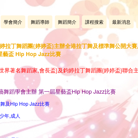
學會簡介
舞蹈導師
舞蹈簡介
課程搜索
最新消息
6日 鈞婷拉丁舞蹈團{婷婷盃}主辦全港拉丁舞及標準舞公開
 Hip Hop Jazz比賽
會{世界著名舞蹈家,會長盃}及鈞婷拉丁舞蹈團{婷婷盃}聯
展藝舞蹈學會主辦 第一屆星藝盃Hip Hop Jazz比賽
Hip Hop Jazz比賽
少年,成人