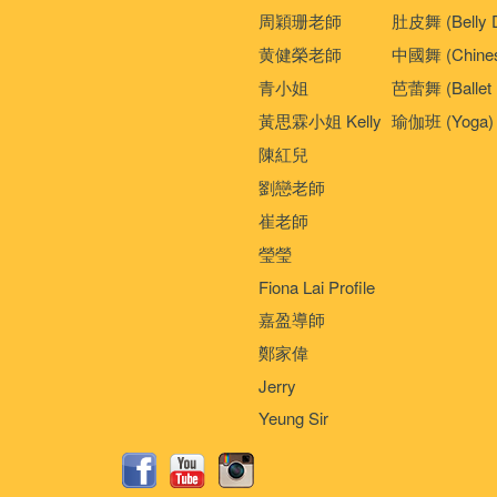
周穎珊老師
肚皮舞 (Belly 
黄健榮老師
中國舞 (Chines
青小姐
芭蕾舞 (Ballet 
黃思霖小姐 Kelly
瑜伽班 (Yoga)
陳紅兒
劉戀老師
崔老師
瑩瑩
Fiona Lai Profile
嘉盈導師
鄭家偉
Jerry
Yeung Sir