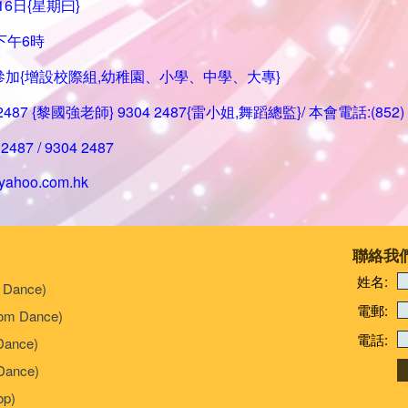
16日{星期曰}
下午6時
參加{增設校際組,幼稚園、小學、中學、大專}
 2487 {黎國強老師} 9304 2487{雷小姐,舞蹈總監}/ 本會電話:(852) 2
2487 / 9304 2487
yahoo.com.hk
聯絡我
姓名:
 Dance)
電郵:
om Dance)
電話:
Dance)
ance)
p)