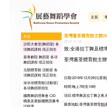
主頁
荃灣蕙荃體育館主辦20
所有
2018-11-15
沙田大會堂{舞蹈室} 各
致:全港拉丁舞及標準
項舞蹈課程 現正招生
葵青劇院 舞蹈室 各項
荃灣蕙荃體育館主辦
舞蹈課程 現正招生
元朗體育館 活動室 各
項舞蹈課程 現正招生
日期:2018年12月26日{星期
深水埗體育館(活動室)
時間:晚上7時至10時
各項舞蹈班招生
項目:標準舞及拉丁舞之夜,
國際舞蹈理事會 CID
職業及業餘國際證書考
購票地點:荃灣蕙荃體育館{
試程序