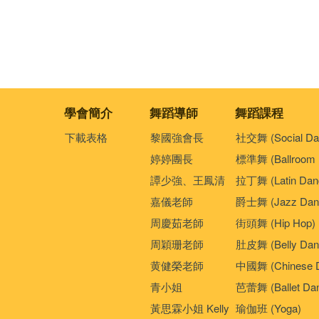
學會簡介
舞蹈導師
舞蹈課程
下載表格
黎國強會長
社交舞 (Social Da
婷婷團長
標準舞 (Ballroom 
譚少強、王鳳清
拉丁舞 (Latin Dan
嘉儀老師
爵士舞 (Jazz Dan
周慶茹老師
街頭舞 (Hip Hop)
周穎珊老師
肚皮舞 (Belly Dan
黄健榮老師
中國舞 (Chinese 
青小姐
芭蕾舞 (Ballet Da
黃思霖小姐 Kelly
瑜伽班 (Yoga)