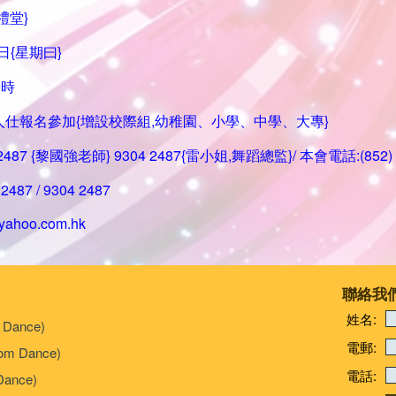
禮堂}
日{星期曰}
0時
人仕報名參加{增設校際組,幼稚園、小學、中學、大專}
 2487 {黎國強老師} 9304 2487{雷小姐,舞蹈總監}/ 本會電話:(852) 2
2487 / 9304 2487
yahoo.com.hk
聯絡我
姓名:
 Dance)
電郵:
om Dance)
電話:
Dance)