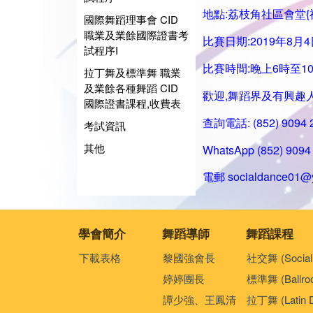
地點:荔枝角社區會堂{
國際舞蹈理事會 CID
職業及業餘國際證書考
比賽日期:2019年8月4
試程序I
比賽時間:晚上6時至1
拉丁舞及標準舞 職業
及業餘各種舞蹈 CID
歡迎,舞蹈界及有興趣
國際證書課程,收費表
查詢電話: (852) 9094
考試資訊
其他
WhatsApp (852) 9094 
電郵
socialdance01@
學會簡介
舞蹈導師
舞蹈課程
下載表格
黎國強會長
社交舞 (Social
婷婷團長
標準舞 (Ballro
譚少強、王鳳清
拉丁舞 (Latin 