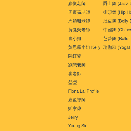
嘉儀老師
爵士舞 (Jazz D
周慶茹老師
街頭舞 (Hip Ho
周穎珊老師
肚皮舞 (Belly 
黄健榮老師
中國舞 (Chines
青小姐
芭蕾舞 (Ballet 
黃思霖小姐 Kelly
瑜伽班 (Yoga)
陳紅兒
劉戀老師
崔老師
瑩瑩
Fiona Lai Profile
嘉盈導師
鄭家偉
Jerry
Yeung Sir