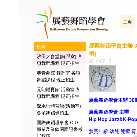
主頁
展藝舞蹈學會主辦 3
所有
禮}
沙田大會堂{舞蹈室} 各
2019-07-15
項舞蹈課程 現正招生
葵青劇院 舞蹈室 各項
舞蹈課程 現正招生
元朗體育館 活動室 各
項舞蹈課程 現正招生
展藝舞蹈學會主辦 30
深水埗體育館(活動室)
展藝舞蹈學會
主辦
各項舞蹈班招生
Hip Hop Jazz&K-P
國際舞蹈理事會 CID
職業及業餘國際證書考
參賽年齡:幼兒,兒童,青
試程序