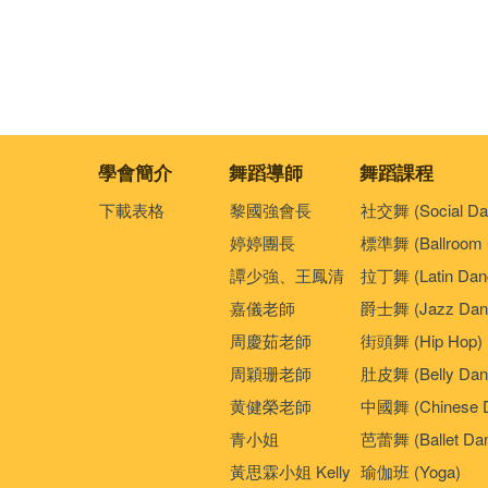
學會簡介
舞蹈導師
舞蹈課程
下載表格
黎國強會長
社交舞 (Social Da
婷婷團長
標準舞 (Ballroom 
譚少強、王鳳清
拉丁舞 (Latin Dan
嘉儀老師
爵士舞 (Jazz Dan
周慶茹老師
街頭舞 (Hip Hop)
周穎珊老師
肚皮舞 (Belly Dan
黄健榮老師
中國舞 (Chinese 
青小姐
芭蕾舞 (Ballet Da
黃思霖小姐 Kelly
瑜伽班 (Yoga)