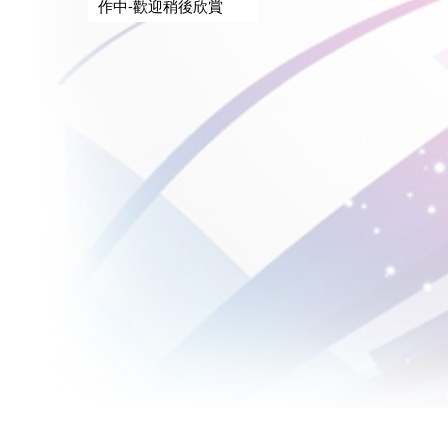
作中-歡迎稍後欣賞