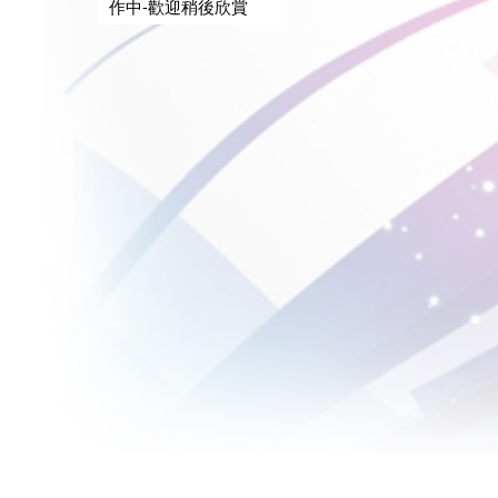
作中-歡迎稍後欣賞