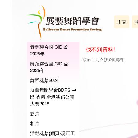
主頁
舞蹈聯合國 CID 盃
找不到資料!
2025年
顯示 1 到 0 (共0個資料)
舞蹈聯合國 CID 盃
2025年
舞蹈花絮2024
展藝舞蹈學會BDPS 中
國 香港 全港舞蹈公開
大賽2018
影片
相片
活動花絮{網頁}現正工