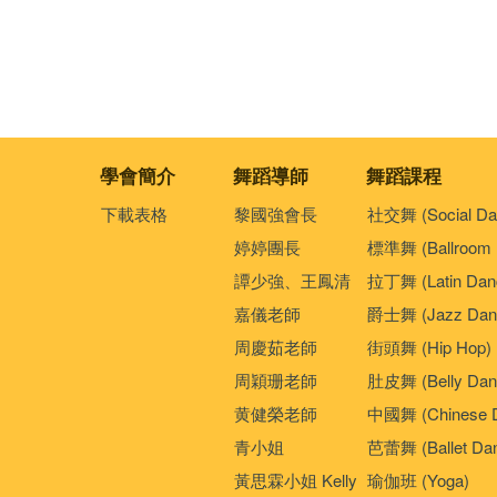
學會簡介
舞蹈導師
舞蹈課程
下載表格
黎國強會長
社交舞 (Social Da
婷婷團長
標準舞 (Ballroom 
譚少強、王鳳清
拉丁舞 (Latin Dan
嘉儀老師
爵士舞 (Jazz Dan
周慶茹老師
街頭舞 (Hip Hop)
周穎珊老師
肚皮舞 (Belly Dan
黄健榮老師
中國舞 (Chinese 
青小姐
芭蕾舞 (Ballet Da
黃思霖小姐 Kelly
瑜伽班 (Yoga)