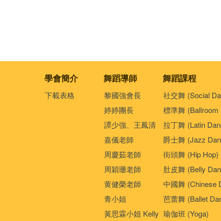
學會簡介
舞蹈導師
舞蹈課程
下載表格
黎國強會長
社交舞 (Social Da
婷婷團長
標準舞 (Ballroom 
譚少強、王鳳清
拉丁舞 (Latin Dan
嘉儀老師
爵士舞 (Jazz Dan
周慶茹老師
街頭舞 (Hip Hop)
周穎珊老師
肚皮舞 (Belly Dan
黄健榮老師
中國舞 (Chinese 
青小姐
芭蕾舞 (Ballet Da
黃思霖小姐 Kelly
瑜伽班 (Yoga)