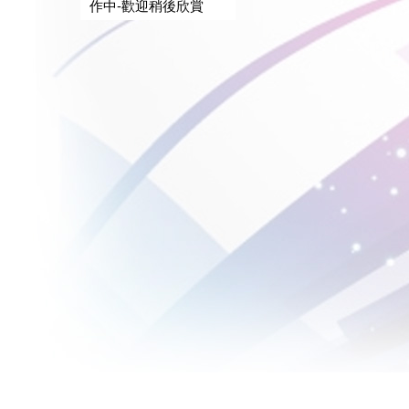
作中-歡迎稍後欣賞