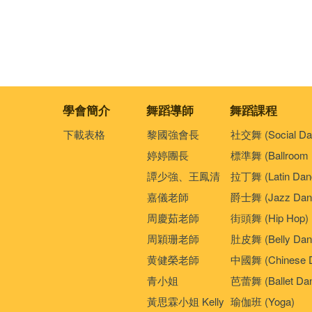
學會簡介
舞蹈導師
舞蹈課程
下載表格
黎國強會長
社交舞 (Social Da
婷婷團長
標準舞 (Ballroom 
譚少強、王鳳清
拉丁舞 (Latin Dan
嘉儀老師
爵士舞 (Jazz Dan
周慶茹老師
街頭舞 (Hip Hop)
周穎珊老師
肚皮舞 (Belly Dan
黄健榮老師
中國舞 (Chinese 
青小姐
芭蕾舞 (Ballet Da
黃思霖小姐 Kelly
瑜伽班 (Yoga)