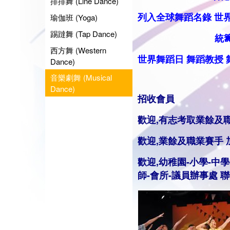
排排舞 (Line Dance)
列入全球舞蹈名錄
世
瑜伽班 (Yoga)
踢躂舞 (Tap Dance)
統籌業餘
西方舞 (Western
世界舞蹈日
舞蹈
教授
Dance)
音樂劇舞 (Musical
Dance)
招收會員
歡迎,有志考取業餘及
歡迎,業餘及職業賽手
歡迎,幼稚園-小學-中學
師
-會所-議員辦事處 