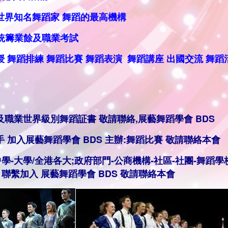
世界知名舞蹈家 舞蹈的最高機構
及職業考試
授
舞蹈排練
舞蹈比賽 舞蹈表演
舞蹈講座 出國交流 舞蹈
及職業世界級別舞蹈証書 敬請聯絡,
展藝舞蹈學會 BDS
手
加入展藝舞蹈學會 BDS 主辦:舞蹈
比賽
敬
請聯絡本會
中學-大學/全港各大;政府部門-公商機構-社區-社團-舞蹈學
 聯繫
加入
展藝舞蹈學會 BDS
敬
請聯絡本會