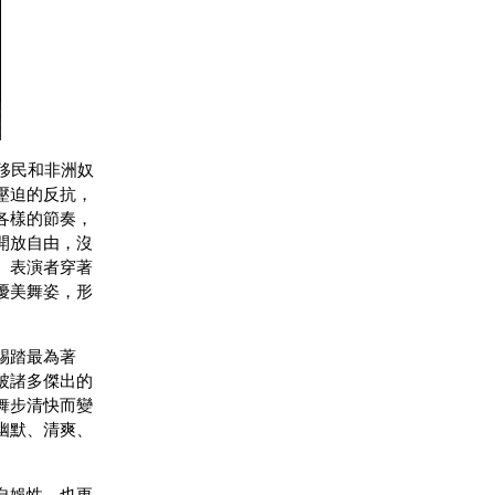
移民和非洲奴
壓迫的反抗，
各樣的節奏，
開放自由，沒
。表演者穿著
優美舞姿，形
踢踏最為著
被諸多傑出的
舞步清快而變
幽默、清爽、
自娛性，也更