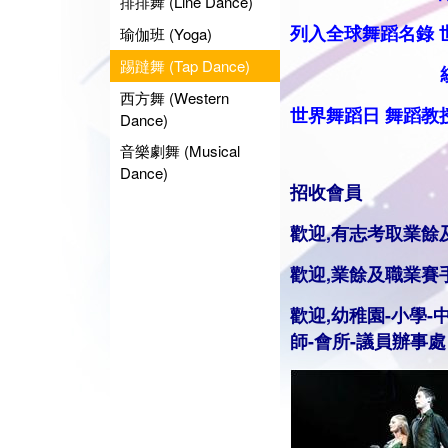
排排舞 (Line Dance)
列入全球舞蹈名錄
瑜伽班 (Yoga)
踢躂舞 (Tap Dance)
統籌業餘
西方舞 (Western
世界舞蹈日
舞蹈
教
Dance)
音樂劇舞 (Musical
Dance)
招收會員
歡迎,有志考取業餘
歡迎,業餘及職業賽
歡迎,幼稚園-小學-
師
-會所-議員辦事處