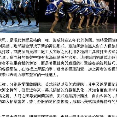
意思，是現代舞蹈風格的一種。形成於在20年代的美國。當時愛爾蘭
到美國，逐漸融合形成了新的舞蹈形式。踢踏舞源自黑人對白人種族
代打鼓，或說源自於鐵工廠工人閒暇之於利用各種鐵工具敲打出各式
老匯，多而雜的響聲中卻有充滿律動感的節奏。這種舞蹈的形式比較
舞者不注重身體的舞姿，而是著重趾尖與腳跟的打擊節奏的複雜技巧
的各個部位，在地板上摩擦拍擊，發出各種踢踏聲，加上舞者的各種
詼諧和表現力非常豐富的一種魅力。
三種，分別為愛爾蘭踢踏、英式踢踏以及美式踢踏，其中又以愛爾蘭
大河之舞等，但是近年來，美式踢踏的愈趨普及化，其知名度也漸漸
焰之舞、大河之舞等愛爾蘭踢踏。美式踢踏講求隨性、自由即興的，
的加入拍擊響聲，或可舒服的隨節奏搖擺，形塑出美式踢踏舞特有的
。
收了爵士樂節奏、即興表演等元素，也是一種非常有趣的運動，更具