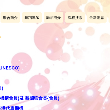
學會簡介
舞蹈導師
舞蹈簡介
課程搜索
最新消息
)
NESCO)
}
{機構
會員}
及
黎國強會長{會員}
代表
機構