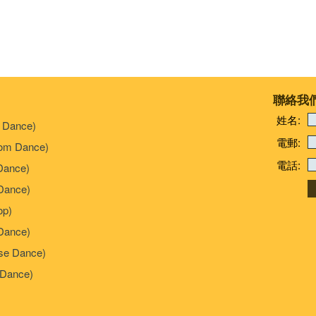
聯絡我
姓名:
 Dance)
電郵:
om Dance)
電話:
Dance)
ance)
p)
Dance)
e Dance)
Dance)