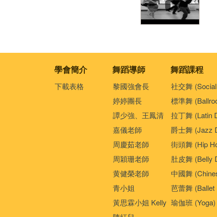
學會簡介
舞蹈導師
舞蹈課程
下載表格
黎國強會長
社交舞 (Social
婷婷團長
標準舞 (Ballro
譚少強、王鳳清
拉丁舞 (Latin 
嘉儀老師
爵士舞 (Jazz D
周慶茹老師
街頭舞 (Hip Ho
周穎珊老師
肚皮舞 (Belly 
黄健榮老師
中國舞 (Chines
青小姐
芭蕾舞 (Ballet 
黃思霖小姐 Kelly
瑜伽班 (Yoga)
陳紅兒