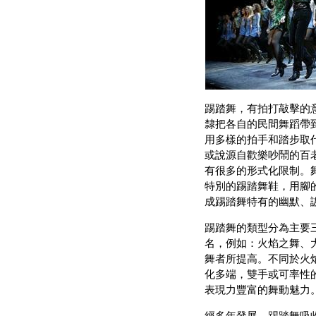
踢踏舞，有拍打敲擊的
隸把各自的民間舞蹈帶
用多樣的拍手和踏步取
或說源自歡樂吵鬧的百
有很多的形式化限制。
特別的踢踏舞鞋，用腳
成踢踏舞特有的幽默、
踢踏舞的類型分為主要
名，例如：火焰之舞、
舞者所提高。不同於火
化多端，雙手或可率性
表現力豐富的舞動魅力
經多年發展，踢踏舞吸