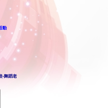
活動
校-
舞蹈老