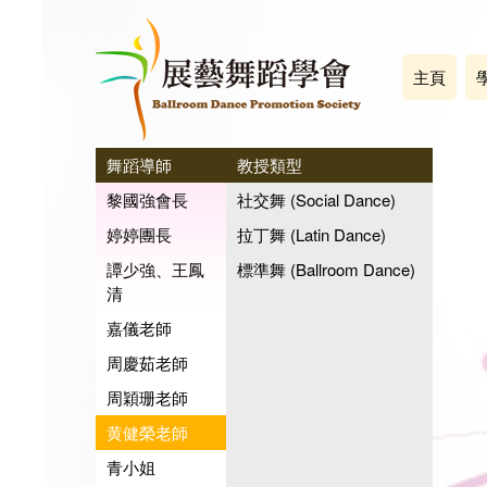
主頁
舞蹈導師
教授類型
黎國強會長
社交舞 (Social Dance)
婷婷團長
拉丁舞 (Latin Dance)
譚少強、王鳳
標準舞 (Ballroom Dance)
清
嘉儀老師
周慶茹老師
周穎珊老師
黄健榮老師
青小姐