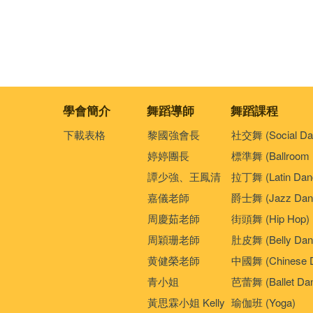
學會簡介
舞蹈導師
舞蹈課程
下載表格
黎國強會長
社交舞 (Social Da
婷婷團長
標準舞 (Ballroom 
譚少強、王鳳清
拉丁舞 (Latin Dan
嘉儀老師
爵士舞 (Jazz Dan
周慶茹老師
街頭舞 (Hip Hop)
周穎珊老師
肚皮舞 (Belly Dan
黄健榮老師
中國舞 (Chinese 
青小姐
芭蕾舞 (Ballet Da
黃思霖小姐 Kelly
瑜伽班 (Yoga)